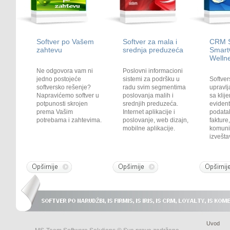
Softver po Vašem
Softver za mala i
CRM S
zahtevu
srednja preduzeća
Smart
Well
Ne odgovora vam ni
Poslovni informacioni
jedno postojeće
sistemi za podršku u
Softver
softversko rešenje?
radu svim segmentima
upravl
Napravićemo softver u
poslovanja malih i
sa klij
potpunosti skrojen
srednjih preduzeća.
evident
prema Vašim
Internet aplikacije i
podatak
potrebama i zahtevima.
poslovanje, web dizajn,
fakture
mobilne aplikacije.
komunik
izvešta
Uvod